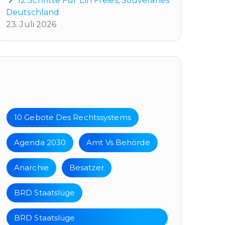
12 Schritte Für Ein Freies, Souveränes
Deutschland
23. Juli 2026
Tags
10 Gebote Des Rechtssystems
Agenda 2030
Amt Vs Behörde
Anarchie
Besatzer
BRD Staatslüge
BRD Staatslüge