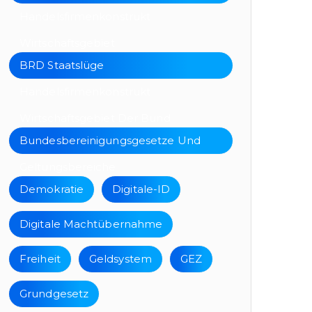
Handelsfirmenkonstrukt
Wirtschaftsgebiet
BRD Staatslüge
Handelsfirmenkonstrukt
Wirtschaftsgebiet Der Bund
Bundesbereinigungsgesetze Und
Geltungsbereiche
Demokratie
Digitale-ID
Digitale Machtübernahme
Freiheit
Geldsystem
GEZ
Grundgesetz