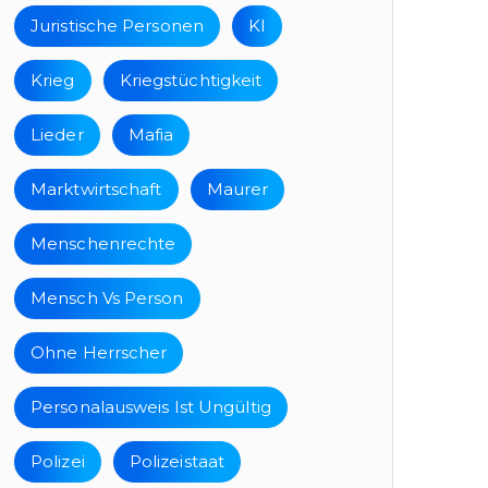
Juristische Personen
KI
Krieg
Kriegstüchtigkeit
Lieder
Mafia
Marktwirtschaft
Maurer
Menschenrechte
Mensch Vs Person
Ohne Herrscher
Personalausweis Ist Ungültig
Polizei
Polizeistaat