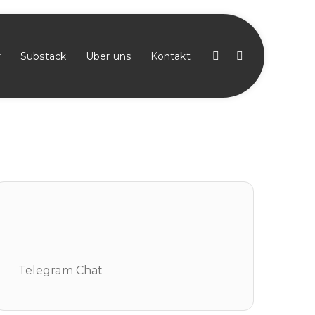
r
Substack
Über uns
Kontakt
Home
Kategorie:
2+4 Vertrag
Telegram Chat
Telegram Chat