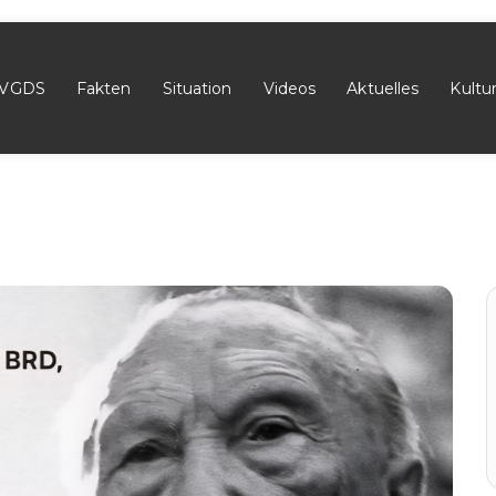
VGDS
Fakten
Situation
Videos
Aktuelles
Kultu