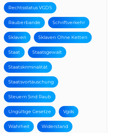
Rechtsstatus VGDS
Räuberbande
Schriftverkehr
Sklaven
Sklaven Ohne Ketten
Staat
Staatsgewalt
Staatskriminalität
Staatsvortäuschung
Steuern Sind Raub
Ungültige Gesetze
Vgds
Wahrheit
Widerstand