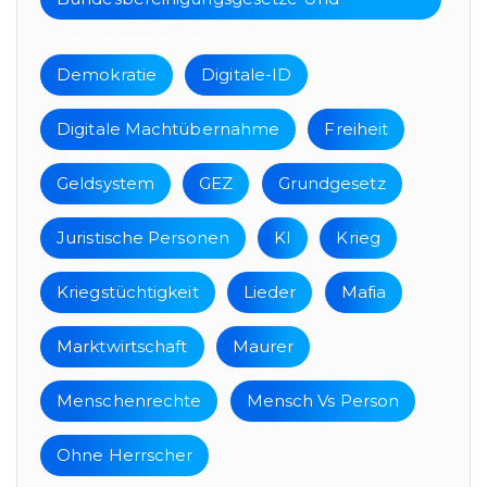
Geltungsbereiche
Demokratie
Digitale-ID
Digitale Machtübernahme
Freiheit
Geldsystem
GEZ
Grundgesetz
Juristische Personen
KI
Krieg
Kriegstüchtigkeit
Lieder
Mafia
Marktwirtschaft
Maurer
Menschenrechte
Mensch Vs Person
Ohne Herrscher