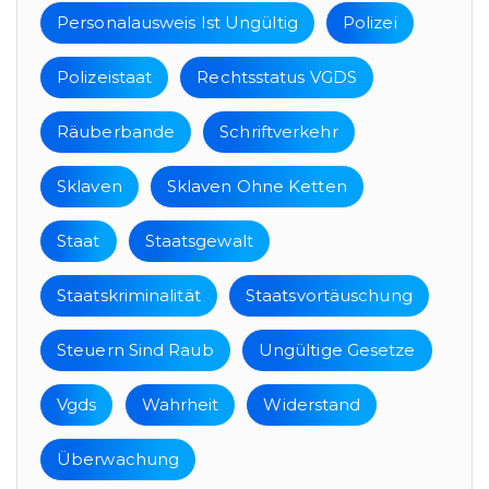
Personalausweis Ist Ungültig
Polizei
Polizeistaat
Rechtsstatus VGDS
Räuberbande
Schriftverkehr
Sklaven
Sklaven Ohne Ketten
Staat
Staatsgewalt
Staatskriminalität
Staatsvortäuschung
Steuern Sind Raub
Ungültige Gesetze
Vgds
Wahrheit
Widerstand
Überwachung