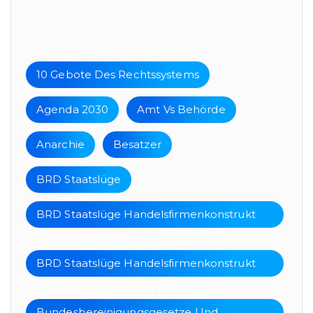
Tags
10 Gebote Des Rechtssystems
Agenda 2030
Amt Vs Behörde
Anarchie
Besatzer
BRD Staatslüge
BRD Staatslüge Handelsfirmenkonstrukt
Wirtschaftsgebiet
BRD Staatslüge Handelsfirmenkonstrukt
Wirtschaftsgebiet Der Bund
Bundesbereinigungsgesetze Und