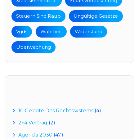
Staatskriminalität
Staatsvortäuschung
Steuern Sind Raub
Ungültige Gesetze
Vgds
Wahrheit
Widerstand
Überwachung
Kategorien
10 Gebote Des Rechtssystems
(4)
2+4 Vertrag
(2)
Agenda 2030
(47)