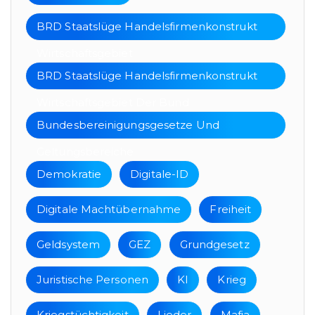
BRD Staatslüge Handelsfirmenkonstrukt
Wirtschaftsgebiet
BRD Staatslüge Handelsfirmenkonstrukt
Wirtschaftsgebiet Der Bund
Bundesbereinigungsgesetze Und
Geltungsbereiche
Demokratie
Digitale-ID
Digitale Machtübernahme
Freiheit
Geldsystem
GEZ
Grundgesetz
Juristische Personen
KI
Krieg
Kriegstüchtigkeit
Lieder
Mafia