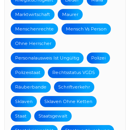
Marktwirtschaft
Maurer
Menschenrechte
Mensch Vs Person
Ohne Herrscher
Personalausweis Ist Ungültig
Polizei
Polizeistaat
Rechtsstatus VGDS
Räuberbande
Schriftverkehr
Sklaven
Sklaven Ohne Ketten
Staat
Staatsgewalt