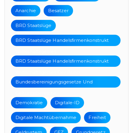
Anarchie
Besatzer
BRD Staatslüge
BRD Staatslüge Handelsfirmenkonstrukt
Wirtschaftsgebiet
BRD Staatslüge Handelsfirmenkonstrukt
Wirtschaftsgebiet Der Bund
Bundesbereinigungsgesetze Und
Geltungsbereiche
Demokratie
Digitale-ID
Digitale Machtübernahme
Freiheit
Geldsystem
GEZ
Grundgesetz