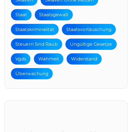
Staat
Staatsgewalt
Staatskriminalität
Staatsvortäuschung
Steuern Sind Raub
Ungültige Gesetze
Vgds
Wahrheit
Widerstand
Überwachung
Kategorien