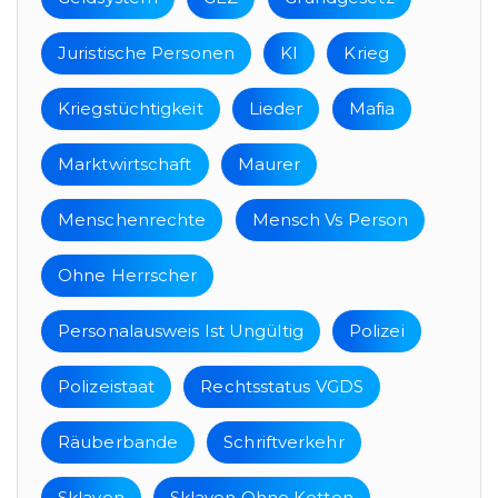
Juristische Personen
KI
Krieg
Kriegstüchtigkeit
Lieder
Mafia
Marktwirtschaft
Maurer
Menschenrechte
Mensch Vs Person
Ohne Herrscher
Personalausweis Ist Ungültig
Polizei
Polizeistaat
Rechtsstatus VGDS
Räuberbande
Schriftverkehr
Sklaven
Sklaven Ohne Ketten