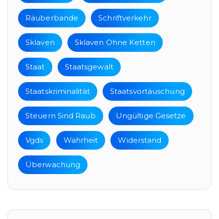
Räuberbande
Schriftverkehr
Sklaven
Sklaven Ohne Ketten
Staat
Staatsgewalt
Staatskriminalität
Staatsvortäuschung
Steuern Sind Raub
Ungültige Gesetze
Vgds
Wahrheit
Widerstand
Überwachung