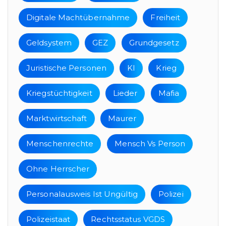
Digitale Machtübernahme
Freiheit
Geldsystem
GEZ
Grundgesetz
Juristische Personen
KI
Krieg
Kriegstüchtigkeit
Lieder
Mafia
Marktwirtschaft
Maurer
Menschenrechte
Mensch Vs Person
Ohne Herrscher
Personalausweis Ist Ungültig
Polizei
Polizeistaat
Rechtsstatus VGDS