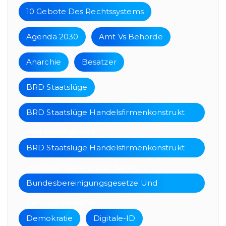
10 Gebote Des Rechtssystems
Agenda 2030
Amt Vs Behörde
Anarchie
Besatzer
BRD Staatslüge
BRD Staatslüge Handelsfirmenkonstrukt
Wirtschaftsgebiet
BRD Staatslüge Handelsfirmenkonstrukt
Wirtschaftsgebiet Der Bund
Bundesbereinigungsgesetze Und
Geltungsbereiche
Demokratie
Digitale-ID