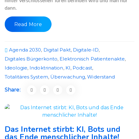
hinter verschlossenen Türen befinden wird und man nur
dann.
Read More
Agenda 2030
,
Digital Pakt
,
Digitale-ID
,
Digitales Bürgerkonto
,
Elektronisch Patientenakte
,
Ideologie
,
Indoktrination
,
KI
,
Podcast
,
Totalitäres System
,
Überwachung
,
Widerstand
Share:
Das Internet stirbt: KI, Bots und
das Ende menschlicher Inhalte!