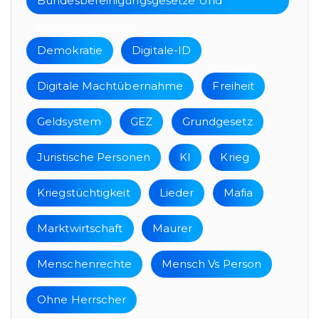
Bundesbereinigungsgesetze Und
Geltungsbereiche
Demokratie
Digitale-ID
Digitale Machtübernahme
Freiheit
Geldsystem
GEZ
Grundgesetz
Juristische Personen
KI
Krieg
Kriegstüchtigkeit
Lieder
Mafia
Marktwirtschaft
Maurer
Menschenrechte
Mensch Vs Person
Ohne Herrscher