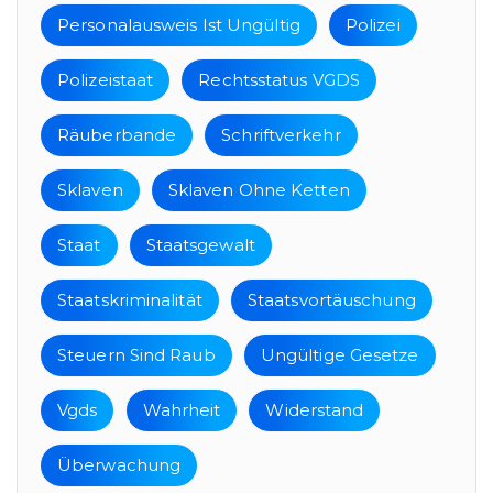
Personalausweis Ist Ungültig
Polizei
Polizeistaat
Rechtsstatus VGDS
Räuberbande
Schriftverkehr
Sklaven
Sklaven Ohne Ketten
Staat
Staatsgewalt
Staatskriminalität
Staatsvortäuschung
Steuern Sind Raub
Ungültige Gesetze
Vgds
Wahrheit
Widerstand
Überwachung