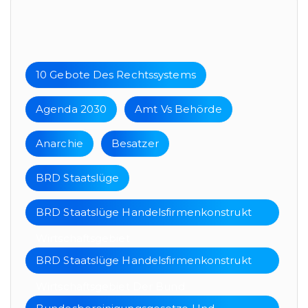
Tags
10 Gebote Des Rechtssystems
Agenda 2030
Amt Vs Behörde
Anarchie
Besatzer
BRD Staatslüge
BRD Staatslüge Handelsfirmenkonstrukt
Wirtschaftsgebiet
BRD Staatslüge Handelsfirmenkonstrukt
Wirtschaftsgebiet Der Bund