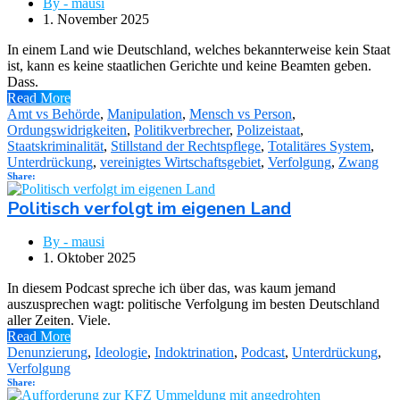
By - mausi
1. November 2025
In einem Land wie Deutschland, welches bekannterweise kein Staat
ist, kann es keine staatlichen Gerichte und keine Beamten geben.
Dass.
Read More
Amt vs Behörde
,
Manipulation
,
Mensch vs Person
,
Ordungswidrigkeiten
,
Politikverbrecher
,
Polizeistaat
,
Staatskriminalität
,
Stillstand der Rechtspflege
,
Totalitäres System
,
Unterdrückung
,
vereinigtes Wirtschaftsgebiet
,
Verfolgung
,
Zwang
Share:
Politisch verfolgt im eigenen Land
By - mausi
1. Oktober 2025
In diesem Podcast spreche ich über das, was kaum jemand
auszusprechen wagt: politische Verfolgung im besten Deutschland
aller Zeiten. Viele.
Read More
Denunzierung
,
Ideologie
,
Indoktrination
,
Podcast
,
Unterdrückung
,
Verfolgung
Share: