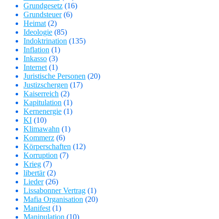
Grundgesetz
(16)
Grundsteuer
(6)
Heimat
(2)
Ideologie
(85)
Indoktrination
(135)
Inflation
(1)
Inkasso
(3)
Internet
(1)
Juristische Personen
(20)
Justizschergen
(17)
Kaiserreich
(2)
Kapitulation
(1)
Kernenergie
(1)
KI
(10)
Klimawahn
(1)
Kommerz
(6)
Körperschaften
(12)
Korruption
(7)
Krieg
(7)
libertär
(2)
Lieder
(26)
Lissabonner Vertrag
(1)
Mafia Organisation
(20)
Manifest
(1)
Manipulation
(10)