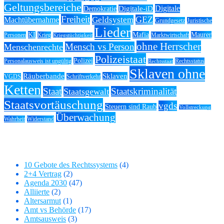
Geltungsbereiche
Digitale
Digitale-iD
Demokratie
Freiheit
GEZ
Geldsystem
Machtübernahme
Grundgesetz
Juristische
Lieder
KI
Mafia
Maurer
Personen
Krieg
Marktwirtschaft
Kriegstüchtigkeit
ohne Herrscher
Mensch vs Person
Menschenrechte
Polizeistaat
Polizei
Personalausweis ist ungültig
Rechtsstatus
Rechtsstaat
Sklaven ohne
Räuberbande
Sklaven
VGDS
Schriftverkehr
Ketten
Staat
Staatskriminalität
Staatsgewalt
Staatsvortäuschung
vgds
Steuern sind Raub
Vollstreckung
Überwachung
Wahrheit
Widerstand
Kategorien
10 Gebote des Rechtssystems
(4)
2+4 Vertrag
(2)
Agenda 2030
(47)
Alliierte
(2)
Altersarmut
(1)
Amt vs Behörde
(17)
Amtsausweis
(3)