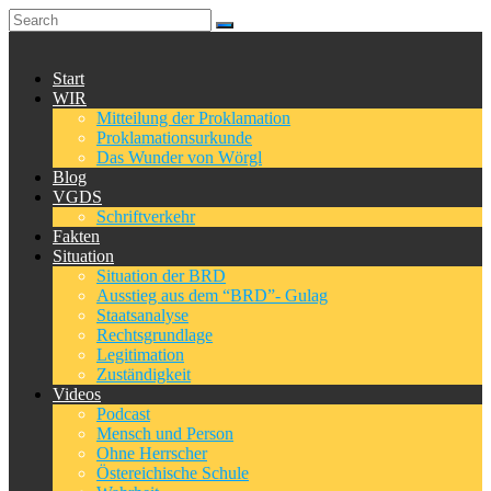
Start
WIR
Mitteilung der Proklamation
Proklamationsurkunde
Das Wunder von Wörgl
Blog
VGDS
Schriftverkehr
Fakten
Situation
Situation der BRD
Ausstieg aus dem “BRD”- Gulag
Staatsanalyse
Rechtsgrundlage
Legitimation
Zuständigkeit
Videos
Podcast
Mensch und Person
Ohne Herrscher
Östereichische Schule