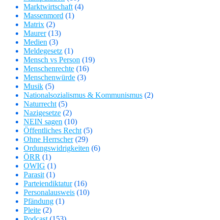
Marktwirtschaft
(4)
Massenmord
(1)
Matrix
(2)
Maurer
(13)
Medien
(3)
Meldegesetz
(1)
Mensch vs Person
(19)
Menschenrechte
(16)
Menschenwürde
(3)
Musik
(5)
Nationalsozialismus & Kommunismus
(2)
Naturrecht
(5)
Nazigesetze
(2)
NEIN sagen
(10)
Öffentliches Recht
(5)
Ohne Herrscher
(29)
Ordungswidrigkeiten
(6)
ÖRR
(1)
OWIG
(1)
Parasit
(1)
Parteiendiktatur
(16)
Personalausweis
(10)
Pfändung
(1)
Pleite
(2)
Podcast
(153)