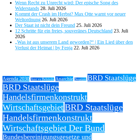
Wenn Recht zu Unrecht wird: Der epische Song des
Widerstands
28. Juli 2026
Kommt der Crash im Herbst? Max Otte warnt vor neuer
Weltordnung
26. Juli 2026
Der Staat ist nicht dein Freund
25. Juli 2026
12 Schritte für ein freies, souveränes Deutschland
23. Juli
2026
„Was ist aus unserem Land geworden?“ | Ein Lied über den
Verlust der Heimat | by Fenja
22. Juli 2026
Tags
BRD Staatslüge
Agenda 2030
Anarchie
Amt vs Behörde
Besatzer
BRD Staatslüge
Handelsfirmenkonstrukt
BRD Staatslüge
Wirtschaftsgebiet
Handelsfirmenkonstrukt
Wirtschaftsgebiet Der Bund
Bundesbereinigungsgesetze und