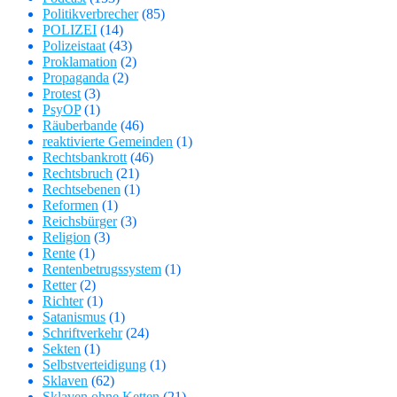
Politikverbrecher
(85)
POLIZEI
(14)
Polizeistaat
(43)
Proklamation
(2)
Propaganda
(2)
Protest
(3)
PsyOP
(1)
Räuberbande
(46)
reaktivierte Gemeinden
(1)
Rechtsbankrott
(46)
Rechtsbruch
(21)
Rechtsebenen
(1)
Reformen
(1)
Reichsbürger
(3)
Religion
(3)
Rente
(1)
Rentenbetrugssystem
(1)
Retter
(2)
Richter
(1)
Satanismus
(1)
Schriftverkehr
(24)
Sekten
(1)
Selbstverteidigung
(1)
Sklaven
(62)
Sklaven ohne Ketten
(21)