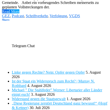
Gemeinde. Anbei ein vorbeugendes Schreiben meinerseits zu
geplanten Vollstreckungen der.
Read More
GEZ
,
Podcast
,
Schriftverkehr
,
Verfolgung
,
VGDS
Share:
Telegram Chat
Telegram Chat
Neueste Beiträge
Linke gegen Rechte? Nein: Opfer gegen Opfer
5. August
2026
Ist der Staat ein Widerspruch zum Recht? | Murray N.
Rothbard
4. August 2026
Michael ” Die Stahlfeder” Werner: Libertarier aller Länder
einigt euch!
3. August 2026
Widerstand gegen die Staatsgewalt
1. August 2026
„Diese Regierung zerstört Deutschland ganz bewusst!“ (Hopf
& Kettner)
30. Juli 2026