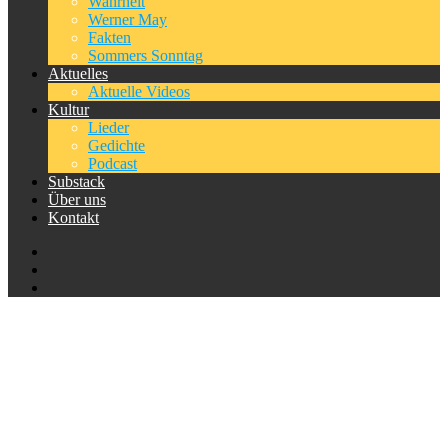
Wahrheit
Werner May
Fakten
Sommers Sonntag
Aktuelles
Aktuelle Videos
Kultur
Lieder
Gedichte
Podcast
Substack
Über uns
Kontakt
Kategorie:
Verfolgung
Home
Kategorie:
Verfolgung