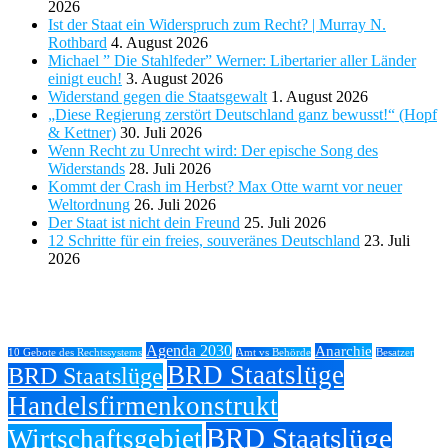
2026
Ist der Staat ein Widerspruch zum Recht? | Murray N.
Rothbard
4. August 2026
Michael ” Die Stahlfeder” Werner: Libertarier aller Länder
einigt euch!
3. August 2026
Widerstand gegen die Staatsgewalt
1. August 2026
„Diese Regierung zerstört Deutschland ganz bewusst!“ (Hopf
& Kettner)
30. Juli 2026
Wenn Recht zu Unrecht wird: Der epische Song des
Widerstands
28. Juli 2026
Kommt der Crash im Herbst? Max Otte warnt vor neuer
Weltordnung
26. Juli 2026
Der Staat ist nicht dein Freund
25. Juli 2026
12 Schritte für ein freies, souveränes Deutschland
23. Juli
2026
Tags
Agenda 2030
Anarchie
10 Gebote des Rechtssystems
Amt vs Behörde
Besatzer
BRD Staatslüge
BRD Staatslüge
Handelsfirmenkonstrukt
BRD Staatslüge
Wirtschaftsgebiet