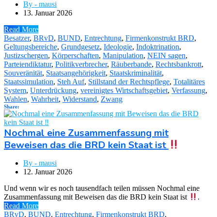
By - mausi
13. Januar 2026
Read More
Besatzer
,
BRvD
,
BUND
,
Entrechtung
,
Firmenkonstrukt BRD
,
Geltungsbereiche
,
Grundgesetz
,
Ideologie
,
Indoktrination
,
Justizschergen
,
Körperschaften
,
Manipulation
,
NEIN sagen
,
Parteiendiktatur
,
Politikverbrecher
,
Räuberbande
,
Rechtsbankrott
,
Souveränität
,
Staatsangehörigkeit
,
Staatskriminalität
,
Staatssimulation
,
Steh Auf
,
Stillstand der Rechtspflege
,
Totalitäres
System
,
Unterdrückung
,
vereinigtes Wirtschaftsgebiet
,
Verfassung
,
Wahlen
,
Wahrheit
,
Widerstand
,
Zwang
Share:
Nochmal eine Zusammenfassung mit
Beweisen das die BRD kein Staat ist
By - mausi
12. Januar 2026
Und wenn wir es noch tausendfach teilen müssen Nochmal eine
Zusammenfassung mit Beweisen das die BRD kein Staat ist
.
Read More
BRvD
,
BUND
,
Entrechtung
,
Firmenkonstrukt BRD
,