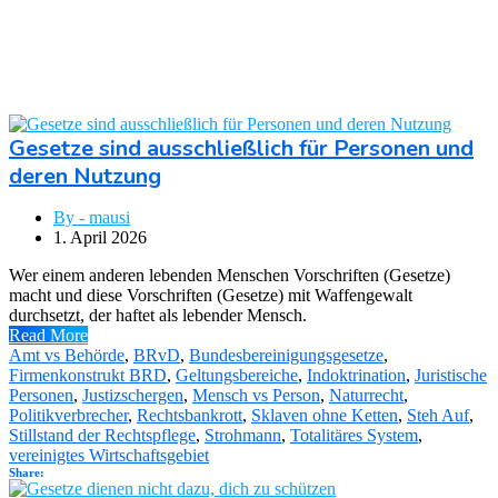
Kategorie:
Stillstand der Rechtspflege
Gesetze sind ausschließlich für Personen und
deren Nutzung
By - mausi
1. April 2026
Wer einem anderen lebenden Menschen Vorschriften (Gesetze)
macht und diese Vorschriften (Gesetze) mit Waffengewalt
durchsetzt, der haftet als lebender Mensch.
Read More
Amt vs Behörde
,
BRvD
,
Bundesbereinigungsgesetze
,
Firmenkonstrukt BRD
,
Geltungsbereiche
,
Indoktrination
,
Juristische
Personen
,
Justizschergen
,
Mensch vs Person
,
Naturrecht
,
Politikverbrecher
,
Rechtsbankrott
,
Sklaven ohne Ketten
,
Steh Auf
,
Stillstand der Rechtspflege
,
Strohmann
,
Totalitäres System
,
vereinigtes Wirtschaftsgebiet
Share: