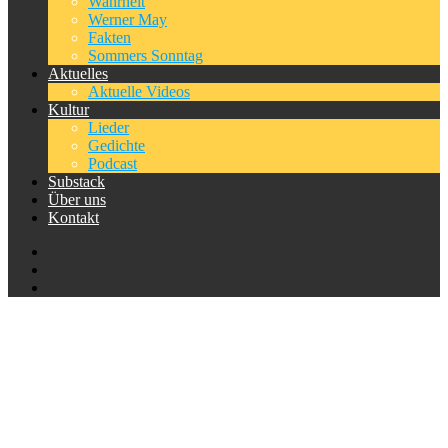
Wahrheit
Werner May
Fakten
Sommers Sonntag
Aktuelles
Aktuelle Videos
Kultur
Lieder
Gedichte
Podcast
Substack
Über uns
Kontakt
Kategorie:
Stillstand Der
Rechtspflege
Home