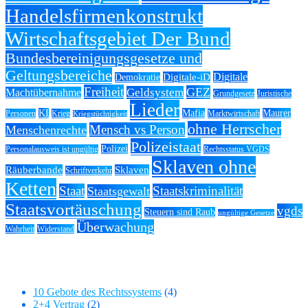
Handelsfirmenkonstrukt
Wirtschaftsgebiet Der Bund
Bundesbereinigungsgesetze und
Geltungsbereiche
Digitale
Digitale-iD
Demokratie
Freiheit
GEZ
Geldsystem
Machtübernahme
Grundgesetz
Juristische
Lieder
KI
Mafia
Maurer
Personen
Krieg
Marktwirtschaft
Kriegstüchtigkeit
ohne Herrscher
Mensch vs Person
Menschenrechte
Polizeistaat
Polizei
Personalausweis ist ungültig
Rechtsstatus VGDS
Sklaven ohne
Räuberbande
Sklaven
Schriftverkehr
Ketten
Staat
Staatskriminalität
Staatsgewalt
Staatsvortäuschung
vgds
Steuern sind Raub
ungültige Gesetze
Überwachung
Wahrheit
Widerstand
Kategorien
10 Gebote des Rechtssystems
(4)
2+4 Vertrag
(2)