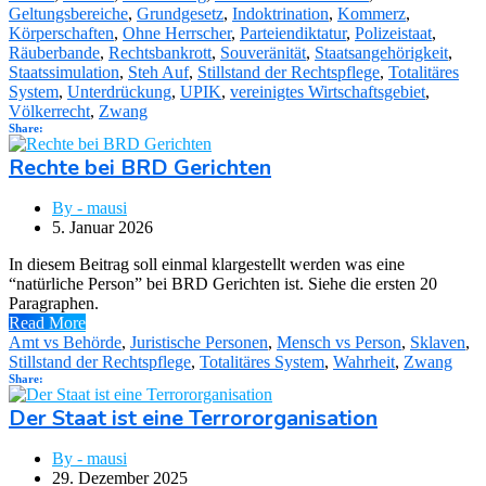
Geltungsbereiche
,
Grundgesetz
,
Indoktrination
,
Kommerz
,
Körperschaften
,
Ohne Herrscher
,
Parteiendiktatur
,
Polizeistaat
,
Räuberbande
,
Rechtsbankrott
,
Souveränität
,
Staatsangehörigkeit
,
Staatssimulation
,
Steh Auf
,
Stillstand der Rechtspflege
,
Totalitäres
System
,
Unterdrückung
,
UPIK
,
vereinigtes Wirtschaftsgebiet
,
Völkerrecht
,
Zwang
Share:
Rechte bei BRD Gerichten
By - mausi
5. Januar 2026
In diesem Beitrag soll einmal klargestellt werden was eine
“natürliche Person” bei BRD Gerichten ist. Siehe die ersten 20
Paragraphen.
Read More
Amt vs Behörde
,
Juristische Personen
,
Mensch vs Person
,
Sklaven
,
Stillstand der Rechtspflege
,
Totalitäres System
,
Wahrheit
,
Zwang
Share:
Der Staat ist eine Terrororganisation
By - mausi
29. Dezember 2025