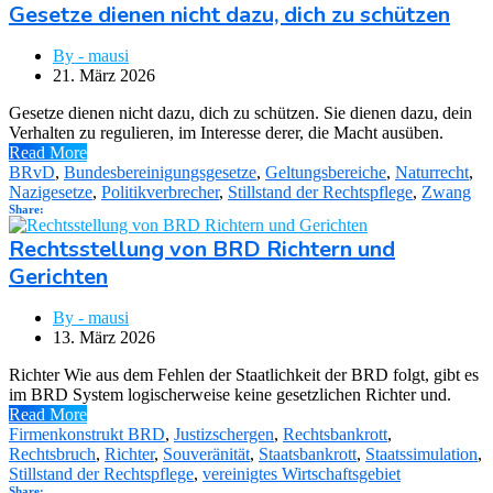
Gesetze dienen nicht dazu, dich zu schützen
By - mausi
21. März 2026
Gesetze dienen nicht dazu, dich zu schützen. Sie dienen dazu, dein
Verhalten zu regulieren, im Interesse derer, die Macht ausüben.
Read More
BRvD
,
Bundesbereinigungsgesetze
,
Geltungsbereiche
,
Naturrecht
,
Nazigesetze
,
Politikverbrecher
,
Stillstand der Rechtspflege
,
Zwang
Share:
Rechtsstellung von BRD Richtern und
Gerichten
By - mausi
13. März 2026
Richter Wie aus dem Fehlen der Staatlichkeit der BRD folgt, gibt es
im BRD System logischerweise keine gesetzlichen Richter und.
Read More
Firmenkonstrukt BRD
,
Justizschergen
,
Rechtsbankrott
,
Rechtsbruch
,
Richter
,
Souveränität
,
Staatsbankrott
,
Staatssimulation
,
Stillstand der Rechtspflege
,
vereinigtes Wirtschaftsgebiet
Share: