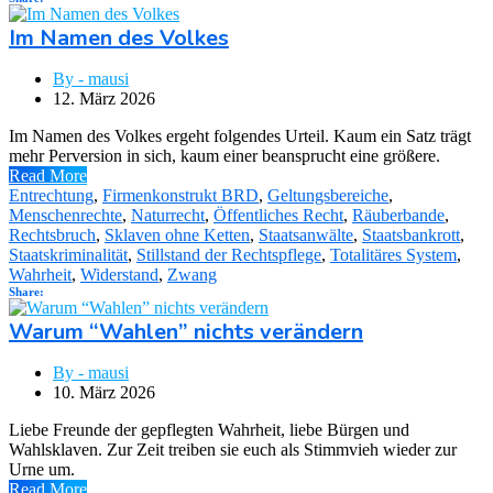
Im Namen des Volkes
By - mausi
12. März 2026
Im Namen des Volkes ergeht folgendes Urteil. Kaum ein Satz trägt
mehr Perversion in sich, kaum einer beansprucht eine größere.
Read More
Entrechtung
,
Firmenkonstrukt BRD
,
Geltungsbereiche
,
Menschenrechte
,
Naturrecht
,
Öffentliches Recht
,
Räuberbande
,
Rechtsbruch
,
Sklaven ohne Ketten
,
Staatsanwälte
,
Staatsbankrott
,
Staatskriminalität
,
Stillstand der Rechtspflege
,
Totalitäres System
,
Wahrheit
,
Widerstand
,
Zwang
Share:
Warum “Wahlen” nichts verändern
By - mausi
10. März 2026
Liebe Freunde der gepflegten Wahrheit, liebe Bürgen und
Wahlsklaven. Zur Zeit treiben sie euch als Stimmvieh wieder zur
Urne um.
Read More