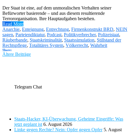
Der Staat ist eine, auf dem unmoralischen Verhalten seiner
Befürworter basierende – und aus diesem resultierende
Terrororganisation. Ihre Hauptaufgaben bestehen.
Read More
Anarchie
,
Enteignung
,
Entrechtung
,
Firmenkonstrukt BRD
,
NEIN
sagen
,
Parteiendiktatur
,
Podcast
,
Politikverbrecher
,
Polizeistaat
,
Räuberbande
,
Staatskriminalität
,
Staatssimulation
,
Stillstand der
Rechtspflege
,
Totalitäres System
,
Völkerrecht
,
Wahrheit
Share:
Beitragsnavigation
Ältere Beiträge
Telegram Chat
Telegram Chat
Neueste Beiträge
Staats-Hacker, KI-Überwachung, Geheime Eingriffe: Was
jetzt geplant ist
6. August 2026
Linke gegen Rechte? Nein: Opfer gegen Opfer
5. August