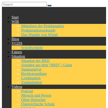
Start
WIR
Mitteilung der Proklamation
Proklamationsurkunde
Das Wunder von Wörgl
Blog
VGDS
Schriftverkehr
Fakten
Situation
Situation der BRD
Ausstieg aus dem “BRD”- Gulag
Staatsanalyse
Rechtsgrundlage
Legitimation
Zuständigkeit
Videos
Podcast
Mensch und Person
Ohne Herrscher
Östereichische Schule