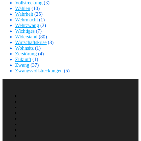
Vollstreckung
(3)
Wahlen
(10)
Wahrheit
(25)
Wehrmacht
(1)
Wehrzwang
(2)
Wichtiges
(7)
Widerstand
(80)
Wirtschaftskrise
(3)
Wohnsitz
(1)
Zerstörung
(4)
Zukunft
(1)
Zwang
(37)
Zwangsvollstreckungen
(5)