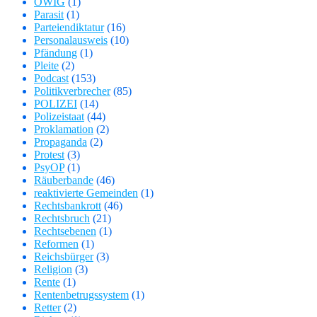
OWIG
(1)
Parasit
(1)
Parteiendiktatur
(16)
Personalausweis
(10)
Pfändung
(1)
Pleite
(2)
Podcast
(153)
Politikverbrecher
(85)
POLIZEI
(14)
Polizeistaat
(44)
Proklamation
(2)
Propaganda
(2)
Protest
(3)
PsyOP
(1)
Räuberbande
(46)
reaktivierte Gemeinden
(1)
Rechtsbankrott
(46)
Rechtsbruch
(21)
Rechtsebenen
(1)
Reformen
(1)
Reichsbürger
(3)
Religion
(3)
Rente
(1)
Rentenbetrugssystem
(1)
Retter
(2)