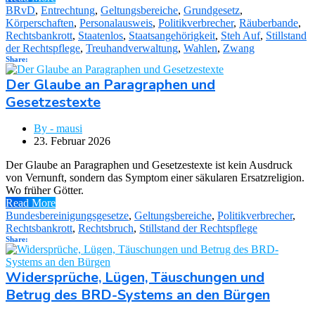
BRvD
,
Entrechtung
,
Geltungsbereiche
,
Grundgesetz
,
Körperschaften
,
Personalausweis
,
Politikverbrecher
,
Räuberbande
,
Rechtsbankrott
,
Staatenlos
,
Staatsangehörigkeit
,
Steh Auf
,
Stillstand
der Rechtspflege
,
Treuhandverwaltung
,
Wahlen
,
Zwang
Share:
Der Glaube an Paragraphen und
Gesetzestexte
By - mausi
23. Februar 2026
Der Glaube an Paragraphen und Gesetzestexte ist kein Ausdruck
von Vernunft, sondern das Symptom einer säkularen Ersatzreligion.
Wo früher Götter.
Read More
Bundesbereinigungsgesetze
,
Geltungsbereiche
,
Politikverbrecher
,
Rechtsbankrott
,
Rechtsbruch
,
Stillstand der Rechtspflege
Share:
Widersprüche, Lügen, Täuschungen und
Betrug des BRD-Systems an den Bürgen