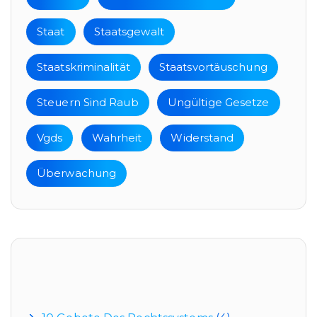
Staat
Staatsgewalt
Staatskriminalität
Staatsvortäuschung
Steuern Sind Raub
Ungültige Gesetze
Vgds
Wahrheit
Widerstand
Überwachung
Kategorien