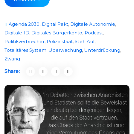
Agenda 2030
,
Digital Pakt
,
Digitale Autonomie
,
Digitale-ID
,
Digitales Bürgerkonto
,
Podcast
,
Politikverbrecher
,
Polizeistaat
,
Steh Auf
,
Totalitäres System
,
Überwachung
,
Unterdrückung
,
Zwang
Share: