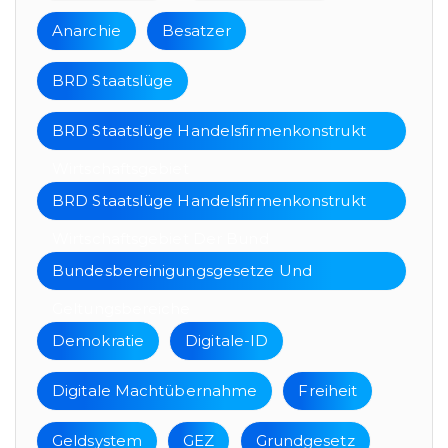
Anarchie
Besatzer
BRD Staatslüge
BRD Staatslüge Handelsfirmenkonstrukt
Wirtschaftsgebiet
BRD Staatslüge Handelsfirmenkonstrukt
Wirtschaftsgebiet Der Bund
Bundesbereinigungsgesetze Und
Geltungsbereiche
Demokratie
Digitale-ID
Digitale Machtübernahme
Freiheit
Geldsystem
GEZ
Grundgesetz