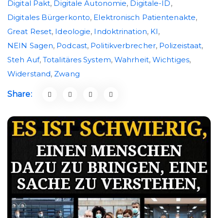
Digital Pakt
,
Digitale Autonomie
,
Digitale-ID
,
Digitales Bürgerkonto
,
Elektronisch Patientenakte
,
Great Reset
,
Ideologie
,
Indoktrination
,
KI
,
NEIN Sagen
,
Podcast
,
Politikverbrecher
,
Polizeistaat
,
Steh Auf
,
Totalitäres System
,
Wahrheit
,
Wichtiges
,
Widerstand
,
Zwang
Share: