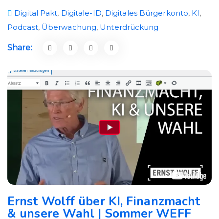
Digital Pakt
,
Digitale-ID
,
Digitales Bürgerkonto
,
KI
,
Podcast
,
Überwachung
,
Unterdrückung
Share:
Ernst Wolff über KI, Finanzmacht
& unsere Wahl | Sommer WEFF