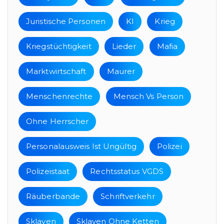
Juristische Personen
KI
Krieg
Kriegstüchtigkeit
Lieder
Mafia
Marktwirtschaft
Maurer
Menschenrechte
Mensch Vs Person
Ohne Herrscher
Personalausweis Ist Ungültig
Polizei
Polizeistaat
Rechtsstatus VGDS
Räuberbande
Schriftverkehr
Sklaven
Sklaven Ohne Ketten