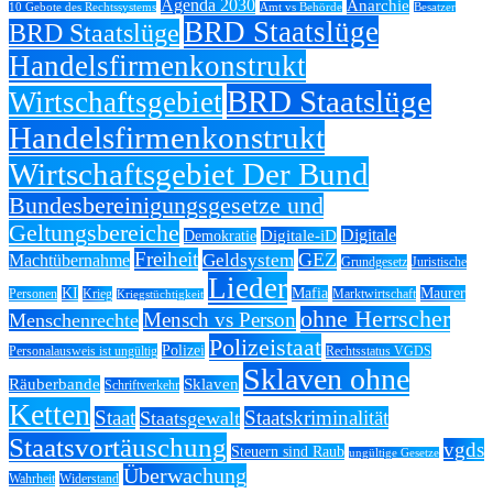
Agenda 2030
Anarchie
10 Gebote des Rechtssystems
Amt vs Behörde
Besatzer
BRD Staatslüge
BRD Staatslüge
Handelsfirmenkonstrukt
BRD Staatslüge
Wirtschaftsgebiet
Handelsfirmenkonstrukt
Wirtschaftsgebiet Der Bund
Bundesbereinigungsgesetze und
Geltungsbereiche
Digitale
Digitale-iD
Demokratie
Freiheit
GEZ
Geldsystem
Machtübernahme
Grundgesetz
Juristische
Lieder
KI
Mafia
Maurer
Personen
Krieg
Marktwirtschaft
Kriegstüchtigkeit
ohne Herrscher
Mensch vs Person
Menschenrechte
Polizeistaat
Polizei
Personalausweis ist ungültig
Rechtsstatus VGDS
Sklaven ohne
Räuberbande
Sklaven
Schriftverkehr
Ketten
Staat
Staatskriminalität
Staatsgewalt
Staatsvortäuschung
vgds
Steuern sind Raub
ungültige Gesetze
Überwachung
Wahrheit
Widerstand