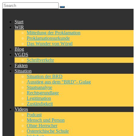
Start
WIR
Mitteilung der Proklamation
Proklamationsurkunde
Das Wunder von Wörgl
Blog
VGDS
Schriftverkehr
Fakten
Situation
Situation der BRD
Ausstieg aus dem “BRD”- Gulag
Staatsanalyse
Rechtsgrundlage
Legitimation
Zuständigkeit
Videos
Podcast
Mensch und Person
Ohne Herrscher
Östereichische Schule