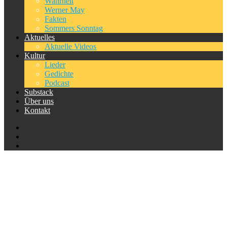
Wahrheit
Werner May
Fakten
Sommers Sonntag
Aktuelles
Aktuelle Videos
Kultur
Lieder
Gedichte
Podcast
Substack
Über uns
Kontakt
Schlagwort:
Menschenrechte
Home
Schlagwort:
Menschenrechte