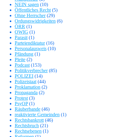
NEIN sagen
(10)
Öffentliches Recht
(5)
Ohne Herrscher
(29)
Ordungswidrigkeiten
(6)
ÖRR
(1)
OWIG
(1)
Parasit
(1)
Parteiendiktatur
(16)
Personalausweis
(10)
Pfändung
(1)
Pleite
(2)
Podcast
(153)
Politikverbrecher
(85)
POLIZEI
(14)
Polizeistaat
(44)
Proklamation
(2)
Propaganda
(2)
Protest
(3)
PsyOP
(1)
Räuberbande
(46)
reaktivierte Gemeinden
(1)
Rechtsbankrott
(46)
Rechtsbruch
(21)
Rechtsebenen
(1)
Reformen
(1)