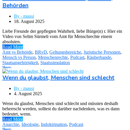
Behörden
By - mausi
18. August 2025
Liebe Freunde der gepflegten Wahrheit, liebe Bürge(n) r. Hier ein
Video von Selim Sürmeli vom Amt für Menschrechte einem
absoluten.
Read More
Amt vs Behörde
,
BRvD
,
Geltungsbereiche
,
Juristische Personen
,
Mensch vs Person
,
Menschenrechte
,
Podcast
,
Räuberbande
,
Staatsangehörigkeit
,
Staatssimulation
Share:
Wenn du glaubst, Menschen sind schlecht
By - mausi
4. August 2025
Wenn du glaubst, Menschen sind schlecht und müssten deshalb
beherrscht werden, solltest du darüber nachdenken, was es dann
bedeutet, wenn.
Read More
Anarchie
,
Ideologie
,
Indoktrination
,
Podcast
Share: