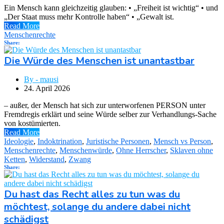
Ein Mensch kann gleichzeitig glauben: • „Freiheit ist wichtig“ • und
„Der Staat muss mehr Kontrolle haben“ • „Gewalt ist.
Read More
Menschenrechte
Share:
Die Würde des Menschen ist unantastbar
By - mausi
24. April 2026
– außer, der Mensch hat sich zur unterworfenen PERSON unter
Fremdregis erklärt und seine Würde selber zur Verhandlungs-Sache
von kostümierten.
Read More
Ideologie
,
Indoktrination
,
Juristische Personen
,
Mensch vs Person
,
Menschenrechte
,
Menschenwürde
,
Ohne Herrscher
,
Sklaven ohne
Ketten
,
Widerstand
,
Zwang
Share:
Du hast das Recht alles zu tun was du
möchtest, solange du andere dabei nicht
schädigst