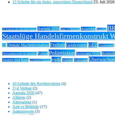
12 Schritte für ein freies, souveränes Deutschland
23. Juli 2026
Tags
BR
Agenda 2030
Anarchie
10 Gebote des Rechtssystems
Amt vs Behörde
Besatzer
Staatslüge Handelsfirmenkonstrukt W
Freiheit
GEZ
Geldsystem
Digitale Machtübernahme
iD
Grundgesetz
Polizeistaat
Räuber
Polizei
Personalausweis ist ungültig
Rechtsstatus VGDS
Überwachun
vgds
Steuern sind Raub
Wahrheit
Widerstand
ungültige Gesetze
Kategorien
10 Gebote des Rechtssystems
(4)
2+4 Vertrag
(2)
Agenda 2030
(47)
Alliierte
(2)
Altersarmut
(1)
Amt vs Behörde
(17)
Amtsausweis
(3)