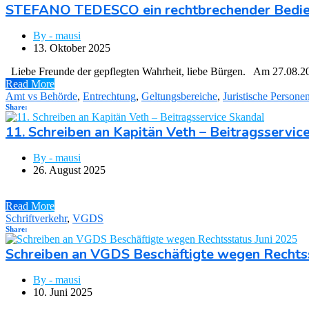
STEFANO TEDESCO ein rechtbrechender Bedie
By - mausi
13. Oktober 2025
Liebe Freunde der gepflegten Wahrheit, liebe Bürgen. Am 27.08.202
Read More
Amt vs Behörde
,
Entrechtung
,
Geltungsbereiche
,
Juristische Persone
Share:
11. Schreiben an Kapitän Veth – Beitragsservic
By - mausi
26. August 2025
Read More
Schriftverkehr
,
VGDS
Share:
Schreiben an VGDS Beschäftigte wegen Rechtss
By - mausi
10. Juni 2025