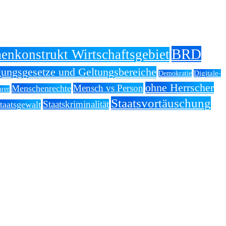
BRD
enkonstrukt Wirtschaftsgebiet
ungsgesetze und Geltungsbereiche
Digitale-
Demokratie
ohne Herrscher
Mensch vs Person
Menschenrechte
rer
Staatsvortäuschung
Staatskriminalität
taatsgewalt