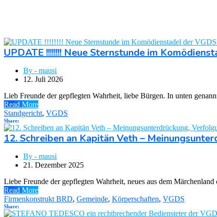
UPDATE !!!!!!!! Neue Sternstunde im Komödien
By - mausi
12. Juli 2026
Lieb Freunde der gepflegten Wahrheit, liebe Bürgen. In unten genannt
Read More
Standgericht
,
VGDS
Share:
12. Schreiben an Kapitän Veth – Meinungsunter
By - mausi
21. Dezember 2025
Liebe Freunde der gepflegten Wahrheit, neues aus dem Märchenland 
Read More
Firmenkonstrukt BRD
,
Gemeinde
,
Körperschaften
,
VGDS
Share: