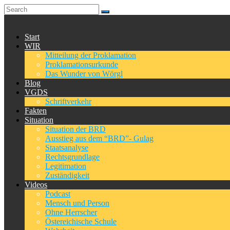
Start
WIR
Mitteilung der Proklamation
Proklamationsurkunde
Das Wunder von Wörgl
Blog
VGDS
Schriftverkehr
Fakten
Situation
Situation der BRD
Ausstieg aus dem “BRD”- Gulag
Staatsanalyse
Rechtsgrundlage
Legitimation
Zuständigkeit
Videos
Podcast
Mensch und Person
Ohne Herrscher
Östereichische Schule