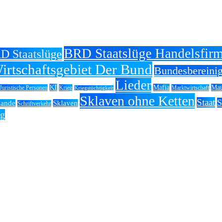
BRD Staatslüge Handelsfirm
D Staatslüge
irtschaftsgebiet Der Bund
Bundesbereinig
Lieder
KI
Mafia
Mau
Juristische Personen
Krieg
Marktwirtschaft
Kriegstüchtigkeit
Sklaven ohne Ketten
Staat
S
bande
Sklaven
Schriftverkehr
g