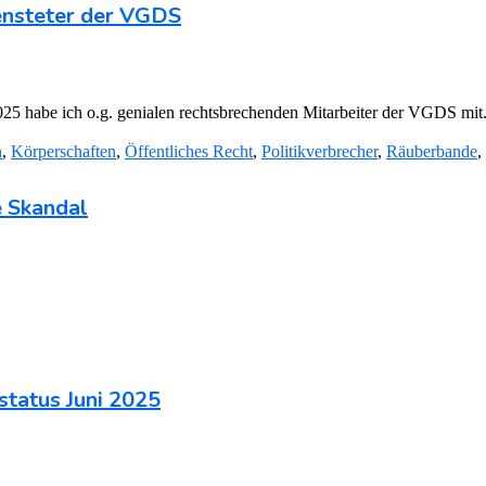
nsteter der VGDS
5 habe ich o.g. genialen rechtsbrechenden Mitarbeiter der VGDS mit
n
,
Körperschaften
,
Öffentliches Recht
,
Politikverbrecher
,
Räuberbande
,
e Skandal
tatus Juni 2025