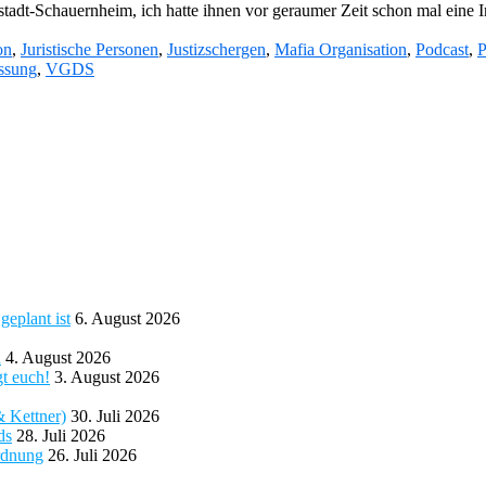
dt-Schauernheim, ich hatte ihnen vor geraumer Zeit schon mal eine In
on
,
Juristische Personen
,
Justizschergen
,
Mafia Organisation
,
Podcast
,
P
ssung
,
VGDS
eplant ist
6. August 2026
d
4. August 2026
gt euch!
3. August 2026
& Kettner)
30. Juli 2026
ds
28. Juli 2026
rdnung
26. Juli 2026