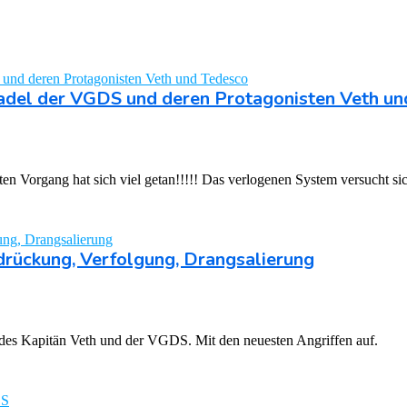
stadel der VGDS und deren Protagonisten Veth u
en Vorgang hat sich viel getan!!!!! Das verlogenen System versucht si
drückung, Verfolgung, Drangsalierung
des Kapitän Veth und der VGDS. Mit den neuesten Angriffen auf.