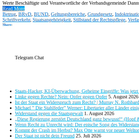
Werte Beschäftigte und Verantwortliche der Verbandsgemeinde Dannsta
Read More
Betrug
,
BRvD
,
BUND
,
Geltungsbereiche
,
Grundgesetz
,
Indoktrinati
Schriftverkehr
,
Staatsangehörigkeit
,
Stillstand der Rechtspflege
,
Verfa
Share:
Telegram Chat
Telegram Chat
Neueste Beiträge
Staats-Hacker, KI-Überwachung, Geheime Eingriffe: Was jetzt g
Linke gegen Rechte? Nein: Opfer gegen Opfer
5. August 2026
Ist der Staat ein Widerspruch zum Recht? | Murray N. Rothbar
Michael ” Die Stahlfeder” Werner: Libertarier aller Länder eini
Widerstand gegen die Staatsgewalt
1. August 2026
„Diese Regierung zerstört Deutschland ganz bewusst!“ (Hopf 
Wenn Recht zu Unrecht wird: Der epische Song des Widerstan
Kommt der Crash im Herbst? Max Otte warnt vor neuer Welto
Der Staat ist nicht dein Freund
25. Juli 2026