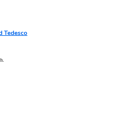
nd Tedesco
ch.