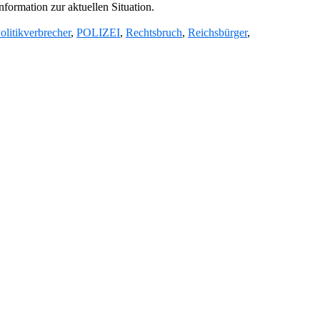
formation zur aktuellen Situation.
olitikverbrecher
,
POLIZEI
,
Rechtsbruch
,
Reichsbürger
,