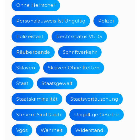
Ohne Herrscher
Personalausweis Ist Ungültig
Polizei
Polizeistaat
Rechtsstatus VGDS
Räuberbande
Schriftverkehr
Sklaven
Sklaven Ohne Ketten
Staat
Staatsgewalt
Staatskriminalität
Staatsvortäuschung
Steuern Sind Raub
Ungültige Gesetze
Vgds
Wahrheit
Widerstand