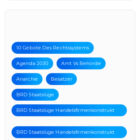
Tags
10 Gebote Des Rechtssystems
Agenda 2030
Amt Vs Behörde
Anarchie
Besatzer
BRD Staatslüge
BRD Staatslüge Handelsfirmenkonstrukt
Wirtschaftsgebiet
BRD Staatslüge Handelsfirmenkonstrukt