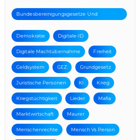
Wirtschaftsgebiet Der Bund
Bundesbereinigungsgesetze Und
Geltungsbereiche
Demokratie
Digitale-ID
Digitale Machtübernahme
Freiheit
Geldsystem
GEZ
Grundgesetz
Juristische Personen
KI
Krieg
Kriegstüchtigkeit
Lieder
Mafia
Marktwirtschaft
Maurer
Menschenrechte
Mensch Vs Person