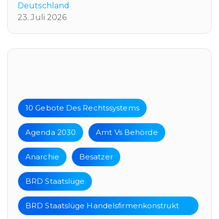
Deutschland
23. Juli 2026
Tags
10 Gebote Des Rechtssystems
Agenda 2030
Amt Vs Behörde
Anarchie
Besatzer
BRD Staatslüge
BRD Staatslüge Handelsfirmenkonstrukt