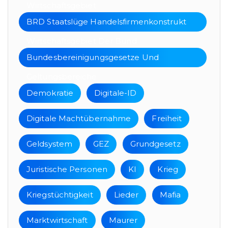
Wirtschaftsgebiet
BRD Staatslüge Handelsfirmenkonstrukt
Wirtschaftsgebiet Der Bund
Bundesbereinigungsgesetze Und
Geltungsbereiche
Demokratie
Digitale-ID
Digitale Machtübernahme
Freiheit
Geldsystem
GEZ
Grundgesetz
Juristische Personen
KI
Krieg
Kriegstüchtigkeit
Lieder
Mafia
Marktwirtschaft
Maurer