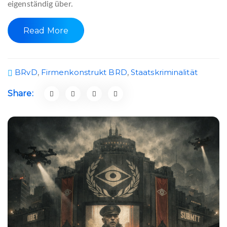
eigenständig über.
Read More
BRvD
,
Firmenkonstrukt BRD
,
Staatskriminalität
Share: