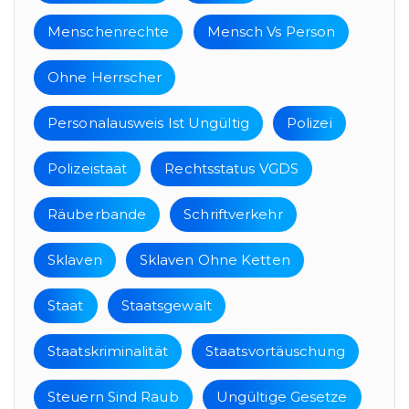
Menschenrechte
Mensch Vs Person
Ohne Herrscher
Personalausweis Ist Ungültig
Polizei
Polizeistaat
Rechtsstatus VGDS
Räuberbande
Schriftverkehr
Sklaven
Sklaven Ohne Ketten
Staat
Staatsgewalt
Staatskriminalität
Staatsvortäuschung
Steuern Sind Raub
Ungültige Gesetze