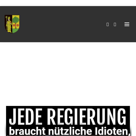
Kategorie:
Staatskriminalität
Home
Kategorie:
Staatskriminalität
Beitragsnavigation