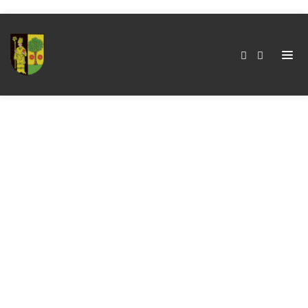
Edward Snowdens
Erschreckende
Warnung Wird Nun
Realität
Edward Snowdens
erschreckende
Home
Warnung wird nun
Realität