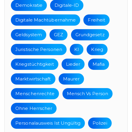
Demokratie
Digitale-ID
Digitale Machtübernahme
Freiheit
Geldsystem
GEZ
Grundgesetz
Juristische Personen
KI
Krieg
Kriegstüchtigkeit
Lieder
Mafia
Marktwirtschaft
Maurer
Menschenrechte
Mensch Vs Person
Ohne Herrscher
Personalausweis Ist Ungültig
Polizei