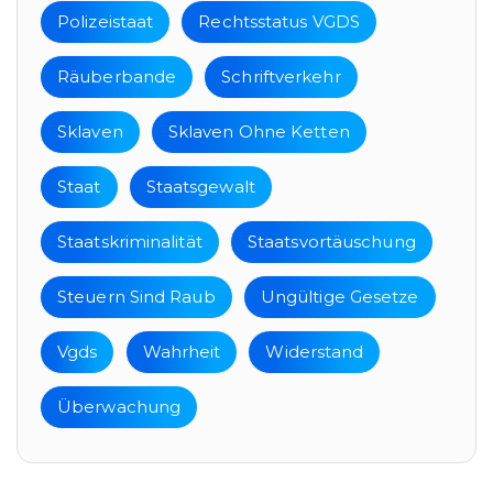
Polizeistaat
Rechtsstatus VGDS
Räuberbande
Schriftverkehr
Sklaven
Sklaven Ohne Ketten
Staat
Staatsgewalt
Staatskriminalität
Staatsvortäuschung
Steuern Sind Raub
Ungültige Gesetze
Vgds
Wahrheit
Widerstand
Überwachung