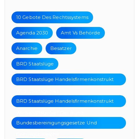
10 Gebote Des Rechtssystems
Agenda 2030
Amt Vs Behörde
Anarchie
Besatzer
BRD Staatslüge
BRD Staatslüge Handelsfirmenkonstrukt
Wirtschaftsgebiet
BRD Staatslüge Handelsfirmenkonstrukt
Wirtschaftsgebiet Der Bund
Bundesbereinigungsgesetze Und
Geltungsbereiche