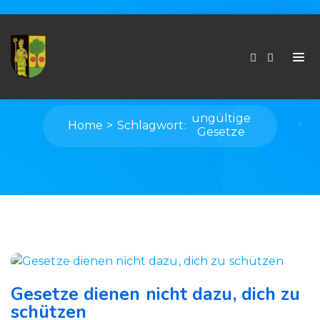
Schlagwort:
Ungültige Gesetze
ungültige
Home
Schlagwort:
Gesetze
Gesetze dienen nicht dazu, dich zu
schützen