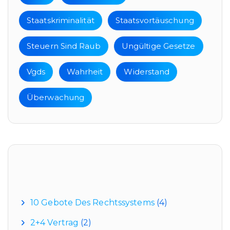
Staatskriminalität
Staatsvortäuschung
Steuern Sind Raub
Ungültige Gesetze
Vgds
Wahrheit
Widerstand
Überwachung
Kategorien
10 Gebote Des Rechtssystems
(4)
2+4 Vertrag
(2)