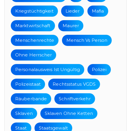
Kriegstüchtigkeit
Lieder
Mafia
Marktwirtschaft
Maurer
Menschenrechte
Mensch Vs Person
Ohne Herrscher
Personalausweis Ist Ungültig
Polizei
Polizeistaat
Rechtsstatus VGDS
Räuberbande
Schriftverkehr
Sklaven
Sklaven Ohne Ketten
Staat
Staatsgewalt