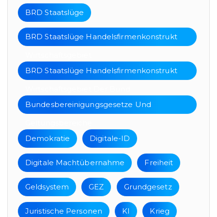
BRD Staatslüge
BRD Staatslüge Handelsfirmenkonstrukt
Wirtschaftsgebiet
BRD Staatslüge Handelsfirmenkonstrukt
Wirtschaftsgebiet Der Bund
Bundesbereinigungsgesetze Und
Geltungsbereiche
Demokratie
Digitale-ID
Digitale Machtübernahme
Freiheit
Geldsystem
GEZ
Grundgesetz
Juristische Personen
KI
Krieg