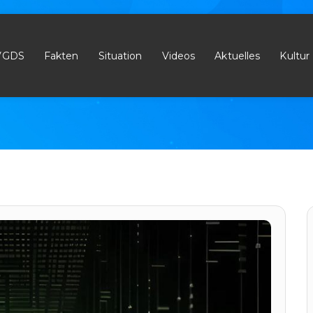
chäftigte
Schreiben an 
VGDS
Fakten
Situation
Videos
Aktuelles
Kultur
Home
ni 2025