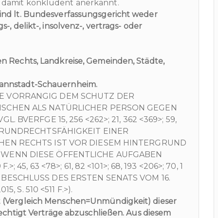
 damit konkludent anerkannt.
ind lt. Bundesverfassungsgericht weder
, delikt-, insolvenz-, vertrags- oder
n Rechts, Landkreise, Gemeinden, Städte,
Dannstadt-Schauernheim.
E VORRANGIG DEM SCHUTZ DER
NSCHEN ALS NATÜRLICHER PERSON GEGEN
 BVERFGE 15, 256 <262>; 21, 362 <369>; 59,
. DIE GRUNDRECHTSFÄHIGKEIT EINER
CHEN RECHTS IST VOR DIESEM HINTERGRUND
 WENN DIESE ÖFFENTLICHE AUFGABEN
45, 63 <78>; 61, 82 <101>; 68, 193 <206>; 70, 1
ERFG, BESCHLUSS DES ERSTEN SENATS VOM 16.
, S. 510 <511 F.>).
t (Vergleich Menschen=Unmündigkeit) dieser
rechtigt Verträge abzuschließen. Aus diesem