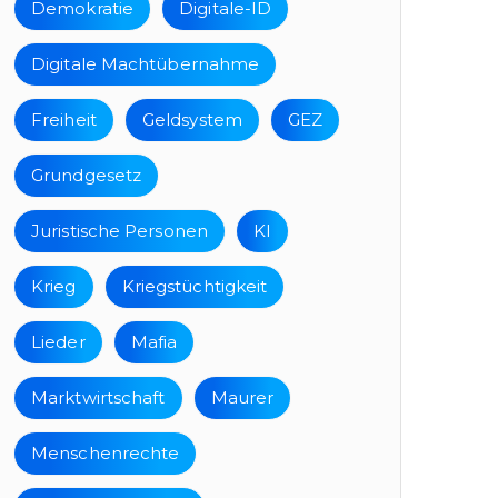
Demokratie
Digitale-ID
Digitale Machtübernahme
Freiheit
Geldsystem
GEZ
Grundgesetz
Juristische Personen
KI
Krieg
Kriegstüchtigkeit
Lieder
Mafia
Marktwirtschaft
Maurer
Menschenrechte