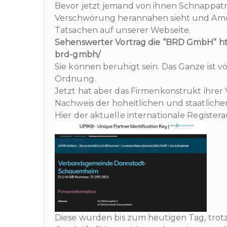
Bevor jetzt jemand von ihnen Schnappa
Verschwörung herannahen sieht und Amok
Tatsachen auf unserer Webseite.
Sehenswerter Vortrag die “BRD GmbH” ht
brd-gmbh/
Sie können beruhigt sein. Das Ganze ist v
Ordnung.
Jetzt hat aber das Firmenkonstrukt ihr
Nachweis der hoheitlichen und staatliche
Hier der aktuelle internationale Registera
Diese wurden bis zum heutigen Tag, trot