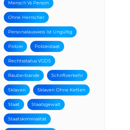
Mensch Vs Person
Ohne Herrscher
Personalausweis Ist Ungültig
Polizei
Polizeistaat
Rechtsstatus VGDS
Räuberbande
Schriftverkehr
Sklaven
Sklaven Ohne Ketten
Staat
Staatsgewalt
Staatskriminalität