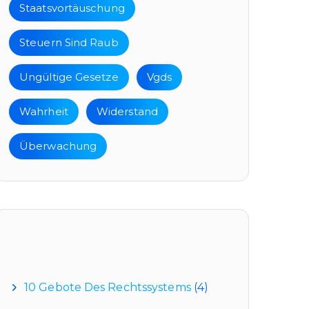
Staatsvortäuschung
Steuern Sind Raub
Ungültige Gesetze
Vgds
Wahrheit
Widerstand
Überwachung
Kategorien
10 Gebote Des Rechtssystems
(4)