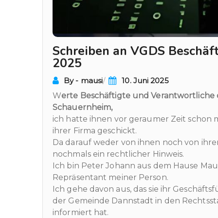
Schreiben an VGDS Beschäft
2025
By - mausi
10. Juni 2025
W
erte Beschäftigte und Verantwortlich
Schauernheim,
ich hatte ihnen vor geraumer Zeit schon m
ihrer Firma geschickt.
Da darauf weder von ihnen noch von ihre
nochmals ein rechtlicher Hinweis.
Ich bin Peter Johann aus dem Hause Maus
Repräsentant meiner Person.
Ich gehe davon aus, das sie ihr Geschäft
der Gemeinde Dannstadt in den Rechtsstan
informiert hat.