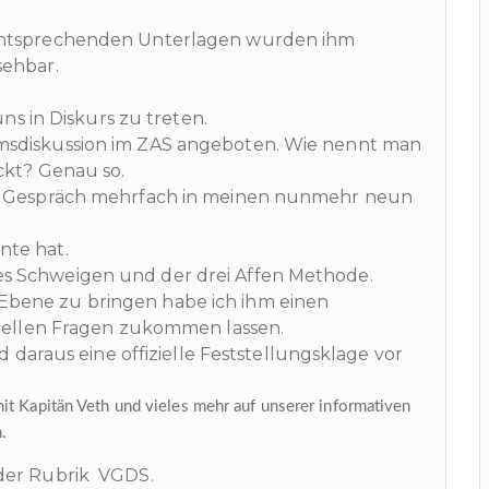
 entsprechenden Unterlagen wurden ihm
sehbar.
uns in Diskurs zu treten.
msdiskussion im ZAS angeboten. Wie nennt man
ckt? Genau so.
es Gespräch mehrfach in meinen nunmehr neun
nte hat.
s Schweigen und der drei Affen Methode.
bene zu bringen habe ich ihm einen
ziellen Fragen zukommen lassen.
d daraus eine offizielle Feststellungsklage vor
it Kapitän Veth und vieles mehr auf unserer informativen
.
 der Rubrik VGDS.