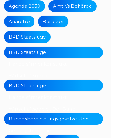
Agenda 2030
Amt Vs Behörde
Anarchie
Besatzer
BRD Staatslüge
BRD Staatslüge
Handelsfirmenkonstrukt
Wirtschaftsgebiet
BRD Staatslüge
Handelsfirmenkonstrukt
Wirtschaftsgebiet Der Bund
Bundesbereinigungsgesetze Und
Geltungsbereiche