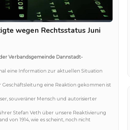
igte wegen Rechtsstatus Juni
e der Verbandsgemeinde Dannstadt-
al eine Information zur aktuellen Situation
r Geschäftsleitung eine Reaktion gekommen ist
er, souveräner Mensch und autorisierter
sführer Stefan Veth über unsere Reaktivierung
d von 1914, wie es scheint, noch nicht