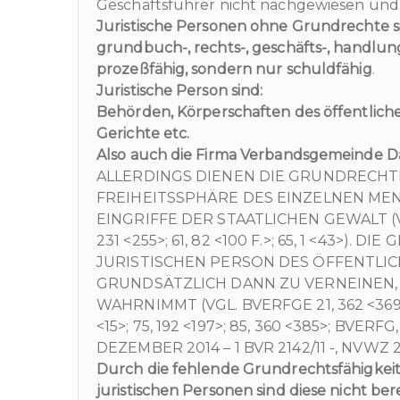
Geschäftsführer nicht nachgewiesen und
Juristische Personen ohne Grundrechte s
grundbuch-, rechts-, geschäfts-, handlungs-
prozeßfähig, sondern nur schuldfähig
.
Juristische Person sind:
Behörden, Körperschaften des öffentliche
Gerichte etc.
Also auch die Firma Verbandsgemeinde 
ALLERDINGS DIENEN DIE GRUNDRECHT
FREIHEITSSPHÄRE DES EINZELNEN ME
EINGRIFFE DER STAATLICHEN GEWALT (VGL.
231 <255>; 61, 82 <100 F.>; 65, 1 <43>)
JURISTISCHEN PERSON DES ÖFFENTLI
GRUNDSÄTZLICH DANN ZU VERNEINEN,
WAHRNIMMT (VGL. BVERFGE 21, 362 <369 F.>; 
<15>; 75, 192 <197>; 85, 360 <385>; BV
DEZEMBER 2014 – 1 BVR 2142/11 -, NVWZ 2015
Durch die fehlende Grundrechtsfähigkei
juristischen Personen sind diese nicht be