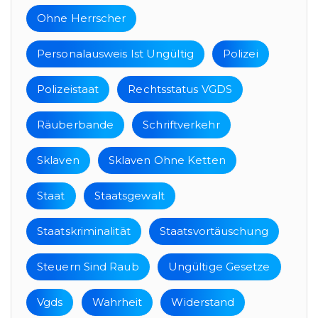
Ohne Herrscher
Personalausweis Ist Ungültig
Polizei
Polizeistaat
Rechtsstatus VGDS
Räuberbande
Schriftverkehr
Sklaven
Sklaven Ohne Ketten
Staat
Staatsgewalt
Staatskriminalität
Staatsvortäuschung
Steuern Sind Raub
Ungültige Gesetze
Vgds
Wahrheit
Widerstand