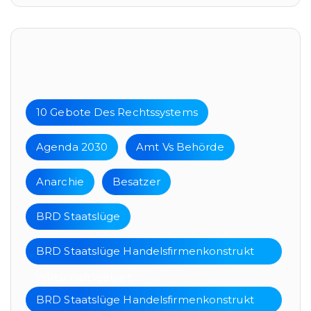
Tags
10 Gebote Des Rechtssystems
Agenda 2030
Amt Vs Behörde
Anarchie
Besatzer
BRD Staatslüge
BRD Staatslüge Handelsfirmenkonstrukt
Wirtschaftsgebiet
BRD Staatslüge Handelsfirmenkonstrukt