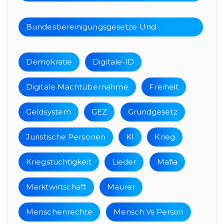
Wirtschaftsgebiet Der Bund
Bundesbereinigungsgesetze Und
Geltungsbereiche
Demokratie
Digitale-ID
Digitale Machtübernahme
Freiheit
Geldsystem
GEZ
Grundgesetz
Juristische Personen
KI
Krieg
Kriegstüchtigkeit
Lieder
Mafia
Marktwirtschaft
Maurer
Menschenrechte
Mensch Vs Person