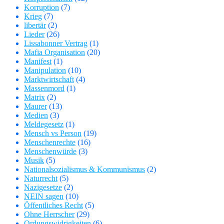
Korruption
(7)
Krieg
(7)
libertär
(2)
Lieder
(26)
Lissabonner Vertrag
(1)
Mafia Organisation
(20)
Manifest
(1)
Manipulation
(10)
Marktwirtschaft
(4)
Massenmord
(1)
Matrix
(2)
Maurer
(13)
Medien
(3)
Meldegesetz
(1)
Mensch vs Person
(19)
Menschenrechte
(16)
Menschenwürde
(3)
Musik
(5)
Nationalsozialismus & Kommunismus
(2)
Naturrecht
(5)
Nazigesetze
(2)
NEIN sagen
(10)
Öffentliches Recht
(5)
Ohne Herrscher
(29)
Ordungswidrigkeiten
(6)