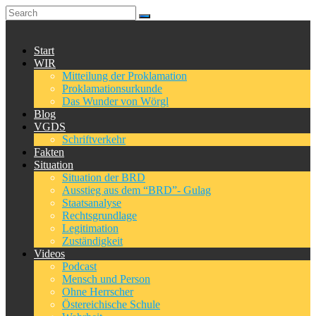
Start
WIR
Mitteilung der Proklamation
Proklamationsurkunde
Das Wunder von Wörgl
Blog
VGDS
Schriftverkehr
Fakten
Situation
Situation der BRD
Ausstieg aus dem “BRD”- Gulag
Staatsanalyse
Rechtsgrundlage
Legitimation
Zuständigkeit
Videos
Podcast
Mensch und Person
Ohne Herrscher
Östereichische Schule