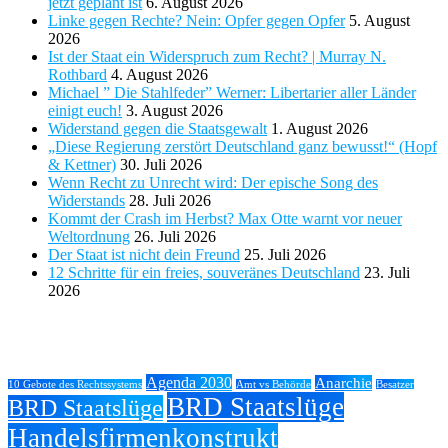
jetzt geplant ist
6. August 2026
Linke gegen Rechte? Nein: Opfer gegen Opfer
5. August
2026
Ist der Staat ein Widerspruch zum Recht? | Murray N.
Rothbard
4. August 2026
Michael ” Die Stahlfeder” Werner: Libertarier aller Länder
einigt euch!
3. August 2026
Widerstand gegen die Staatsgewalt
1. August 2026
„Diese Regierung zerstört Deutschland ganz bewusst!“ (Hopf
& Kettner)
30. Juli 2026
Wenn Recht zu Unrecht wird: Der epische Song des
Widerstands
28. Juli 2026
Kommt der Crash im Herbst? Max Otte warnt vor neuer
Weltordnung
26. Juli 2026
Der Staat ist nicht dein Freund
25. Juli 2026
12 Schritte für ein freies, souveränes Deutschland
23. Juli
2026
Tags
Agenda 2030
Anarchie
10 Gebote des Rechtssystems
Amt vs Behörde
Besatzer
BRD Staatslüge
BRD Staatslüge
Handelsfirmenkonstrukt