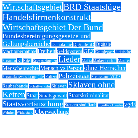
BRD Staatslüge
Wirtschaftsgebiet
Handelsfirmenkonstrukt
Wirtschaftsgebiet Der Bund
Bundesbereinigungsgesetze und
Geltungsbereiche
Digitale
Digitale-iD
Demokratie
Freiheit
GEZ
Geldsystem
Machtübernahme
Grundgesetz
Juristische
Lieder
KI
Mafia
Maurer
Personen
Krieg
Marktwirtschaft
Kriegstüchtigkeit
ohne Herrscher
Mensch vs Person
Menschenrechte
Polizeistaat
Polizei
Personalausweis ist ungültig
Rechtsstatus VGDS
Sklaven ohne
Räuberbande
Sklaven
Schriftverkehr
Ketten
Staat
Staatskriminalität
Staatsgewalt
Staatsvortäuschung
vgds
Steuern sind Raub
ungültige Gesetze
Überwachung
Wahrheit
Widerstand
Kategorien