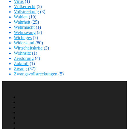
Virus
(1)
Völkerrecht
(5)
Vollstreckung
(3)
Wahlen
(10)
Wahrheit
(25)
Wehrmacht
(1)
Wehrzwang
(2)
Wichtiges
(7)
Widerstand
(80)
Wirtschaftskrise
(3)
Wohnsitz
(1)
Zerstörung
(4)
Zukunft
(1)
Zwang
(37)
Zwangsvollstreckungen
(5)