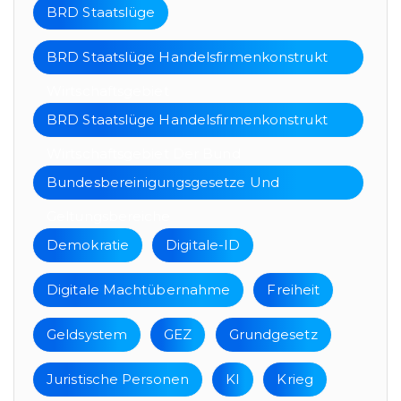
BRD Staatslüge
BRD Staatslüge Handelsfirmenkonstrukt
Wirtschaftsgebiet
BRD Staatslüge Handelsfirmenkonstrukt
Wirtschaftsgebiet Der Bund
Bundesbereinigungsgesetze Und
Geltungsbereiche
Demokratie
Digitale-ID
Digitale Machtübernahme
Freiheit
Geldsystem
GEZ
Grundgesetz
Juristische Personen
KI
Krieg