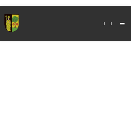
„Wo Mein Großvater
Stand“- Eine Hymne
An Die, Die
Vergessen Werden!
„Wo mein Großvater
stand“- Eine Hymne an
Home
die, die vergessen
werden!