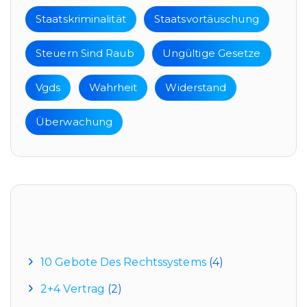
Staatskriminalität
Staatsvortäuschung
Steuern Sind Raub
Ungültige Gesetze
Vgds
Wahrheit
Widerstand
Überwachung
Kategorien
10 Gebote Des Rechtssystems
(4)
2+4 Vertrag
(2)