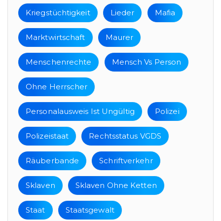
Kriegstüchtigkeit
Lieder
Mafia
Marktwirtschaft
Maurer
Menschenrechte
Mensch Vs Person
Ohne Herrscher
Personalausweis Ist Ungültig
Polizei
Polizeistaat
Rechtsstatus VGDS
Räuberbande
Schriftverkehr
Sklaven
Sklaven Ohne Ketten
Staat
Staatsgewalt