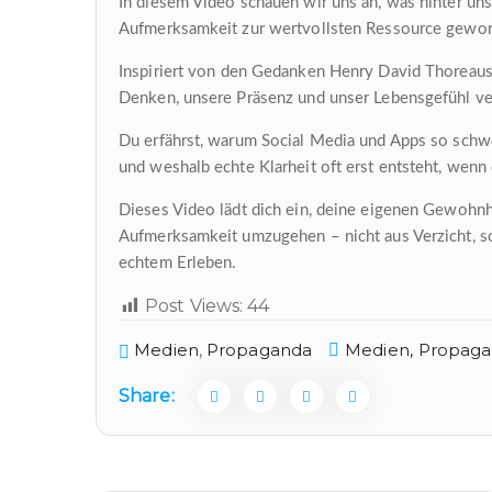
In diesem Video schauen wir uns an, was hinter uns
Aufmerksamkeit zur wertvollsten Ressource geword
Inspiriert von den Gedanken Henry David Thoreaus
Denken, unsere Präsenz und unser Lebensgefühl ve
Du erfährst, warum Social Media und Apps so schw
und weshalb echte Klarheit oft erst entsteht, wenn 
Dieses Video lädt dich ein, deine eigenen Gewohnh
Aufmerksamkeit umzugehen – nicht aus Verzicht, s
echtem Erleben.
Post Views:
44
Medien
,
Propaganda
Medien,
Propag
Share: