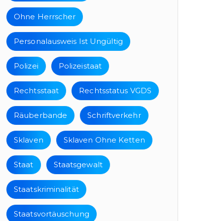
Ohne Herrscher
Personalausweis Ist Ungültig
Polizei
Polizeistaat
Rechtsstaat
Rechtsstatus VGDS
Räuberbande
Schriftverkehr
Sklaven
Sklaven Ohne Ketten
Staat
Staatsgewalt
Staatskriminalität
Staatsvortäuschung