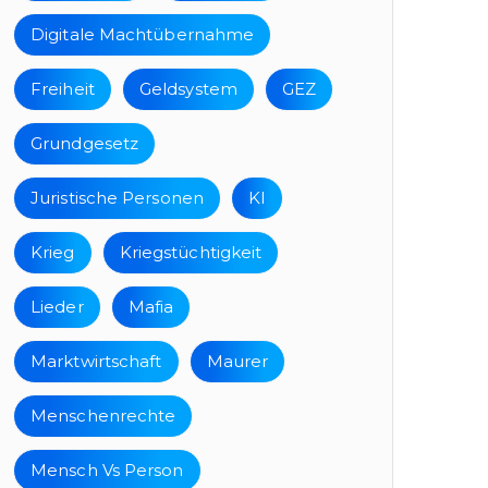
Digitale Machtübernahme
Freiheit
Geldsystem
GEZ
Grundgesetz
Juristische Personen
KI
Krieg
Kriegstüchtigkeit
Lieder
Mafia
Marktwirtschaft
Maurer
Menschenrechte
Mensch Vs Person